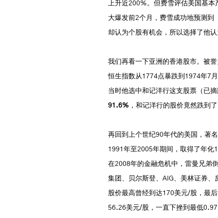
上升近200%。但费雪评估美国基本
大爆发前2个月，费雪成功地预测到
却认为个股有机会，所以选择了他认
我们再看一下亚洲的香港股市。被誉
恒生指数从1774点暴跌到1974
当时他选中和记洋行这支股票（已摘
91.6%
，和记洋行的股价竟然跌到了1
再回到上个世纪90年代的美国，著
1991年至2005年期间，取得了
在2008年的金融危机中，雷曼兄
集团、贝尔斯登、AIG、美林证券
股价最高曾经到达170美元/股，最后
56.26美元/股，一直下挫到最低0