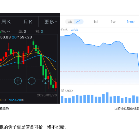
格走势
比特币近期价格
板的例子更是俯首可拾，慘不忍睹。