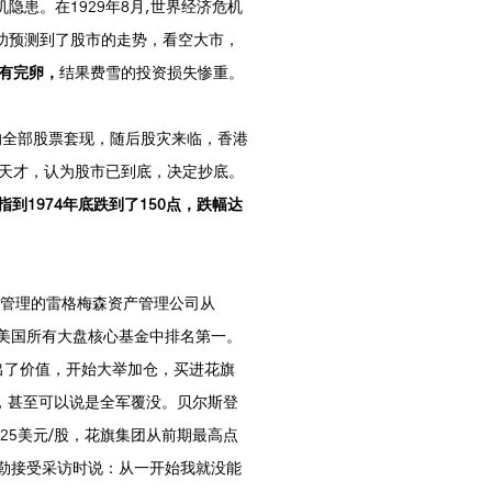
患。在1929年8月,世界经济危机
功预测到了股市的走势，看空大市，
有完卵，
结果费雪的投资损失惨重。
的全部股票套现，随后股灾来临，香港
投资天才，认为股市已到底，决定抄底。
指到1974年底跌到了150点，跌幅达
他管理的雷格梅森资产管理公司从
在美国所有大盘核心基金中排名第一。
出了价值，开始大举加仓，买进花旗
，甚至可以说是全军覆没。贝尔斯登
1.25美元/股，花旗集团从前期最高点
尔米勒接受采访时说：从一开始我就没能