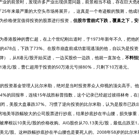
产业的前景时，发现许多产业出现供需问题，前景相当不稳，存在巨大危机隐
『25年来最严重的大空头市场将展开』，这真是一个奇迹般的预测，他成
为价格便宜值得投资的股票进行投资，
但股市雪崩式下跌，覆巢之下，安
为香港股神的曹仁超，在上个世纪刚出道时，于1973年新年不久，把他
年7月的478点，下跌了73%。在股市崩盘前成功套现逃顶的他，自以为是
牌），从8港元/股开始买进，一边买股价一边跌，他就一直加仓，
不料恒
港元/股，曹仁超用于投资的50万港元亏掉80%，只剩下10万港元。
名的投资基金管理人比尔米勒，绝对是当时投资界众人仰视的顶尖高手。
年化14%的回报率，连续15年战胜标普指数，这个记录已经超过彼得林奇，
弟倒闭，美股大盘暴跌37%。习惯了逆向投资的比尔米勒，认为是股市已跌
、房地美等跌幅较大的公司股票进行抄底，结果抄底抄在半山腰，损失惨重
被摩根以10美元/股的价格收购。AIG股价从70.13美元/股，最低点跌至
.97美元/股。这种跌幅抄底抄在半山腰也是要死人的。2008年58岁的比