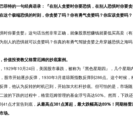
巴菲特的一句经典语录：『在别人贪婪时你要恐惧，在别人恐惧时你要贪
在这个极端恐惧的时刻，你贪婪了吗？你有勇气贪婪吗？你应该贪婪吗？
惧时你要贪婪』这句话当然非常正确，就像股票想赚钱就要低买高卖（有
为别人的恐惧就可以贪婪吗？你真的有勇气驾驶贪婪之舟穿越恐惧之海吗
，价值投资教父格雷厄姆的抄底案例。
1929年10月24日，美国股市暴跌，被称为『黑色星期四』，几个星期内
，股市开始逐步反弹，1930年3月道琼斯指数反弹到286点。这个时候
反弹，他认为反转的时机已到，开始加大杠杆抄底。但可怕的是，市场随
二波的下跌的过程中，格雷厄姆管理的基金浮亏高达50%。然而，下跌
到41点才宣告到底，
从最高点381点算起，最大跌幅高达89%！同期格
市场。