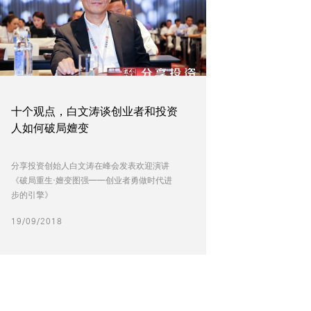
十个观点，白文涛谈创业者和投资
人如何破局嬗变
分享投资创始人白文涛在峰会发表欢迎演讲
《破局重生·嬗变图强——创业者勇做时代进
步的引擎》
19/09/2018