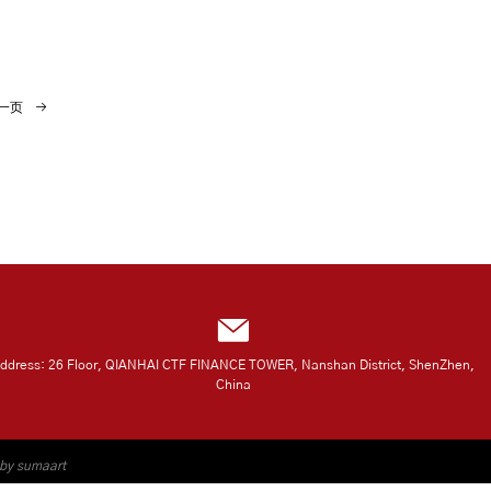
一页
ddress: 26 Floor, QIANHAI CTF FINANCE TOWER, Nanshan District, ShenZhen,
China
 by sumaart