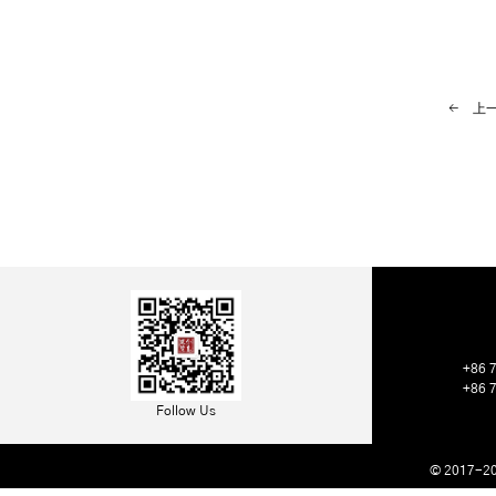
上
+86 
+86 
Follow Us
© 2017-202