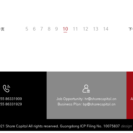
5
6
7
8
9
10
11
12
13
14
一页
下
755 86331909
Job Opportunity: hr@sharecapital.cn
A
755 86331929
Business Plan: bp@sharecapital.cn
1 Share Capital All rights reserved.
Guangdong ICP Filing No. 10075837
design