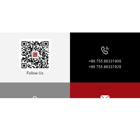
+86 755 86331909
+86 755 86331929
Follow Us
Address: 26 Floor, QIANHAI CTF
Job Opportunity: hr@sharecapital.cn
FINANCE TOWER, Nanshan District,
Business Plan: bp@sharecapital.cn
ShenZhen, China