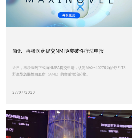
简讯 | 再极医药提交NMPA突破性疗法申报
近日，再极医药正式向NMPA提交申请，认定MAX-40279为治疗FLT3
野生型急髓性白血病（AML）的突破性治药物。
27/07/2020